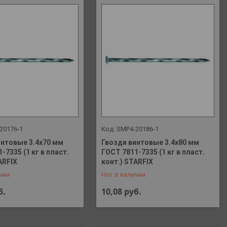
20176-1
SMP4-20186-1
интовые 3.4х70 мм
Гвозди винтовые 3.4х80 мм
-7335 (1 кг в пласт.
ГОСТ 7811-7335 (1 кг в пласт.
 648-41-90
+375 (29) 648-41-90
ARFIX
конт.) STARFIX
чии
Нет в наличии
б.
10,08
руб.