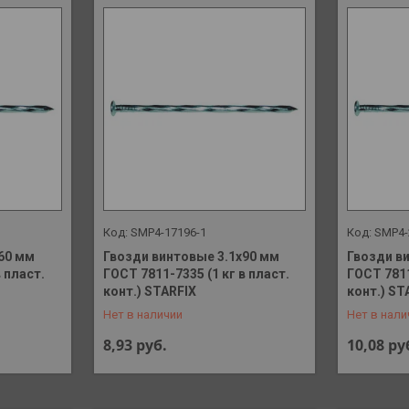
SMP4-17196-1
SMP4-
60 мм
Гвозди винтовые 3.1х90 мм
Гвозди в
 пласт.
ГОСТ 7811-7335 (1 кг в пласт.
ГОСТ 7811
+375 (29) 648-41-90
+375 (29)
конт.) STARFIX
конт.) ST
Нет в наличии
Нет в нали
8,93
руб.
10,08
ру