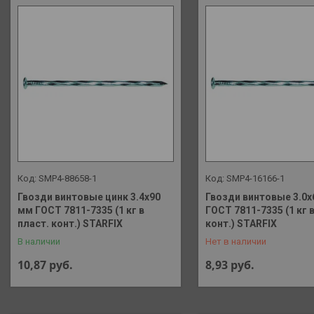
SMP4-88658-1
SMP4-16166-1
Гвозди винтовые цинк 3.4х90
Гвозди винтовые 3.0х
мм ГОСТ 7811-7335 (1 кг в
ГОСТ 7811-7335 (1 кг в
+375 (29) 648-41-90
пласт. конт.) STARFIX
конт.) STARFIX
В наличии
Нет в наличии
10,87
руб.
8,93
руб.