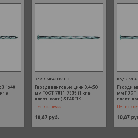
SMP4-88618-1
SMP4-
 3.1х40
Гвозди винтовые цинк 3.4х50
Гвозди в
кг в
мм ГОСТ 7811-7335 (1 кг в
мм ГОСТ 7
+375 (29) 648-41-90
+375 (29)
пласт. конт.) STARFIX
пласт. ко
Нет в наличии
Нет в нали
10,87
руб.
10,87
ру