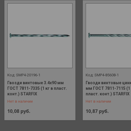
SMP4-20196-1
SMP4-85608-1
Гвозди винтовые 3.4х90 мм
Гвозди винтовые цинк
ГОСТ 7811-7335 (1 кг в пласт.
мм ГОСТ 7811-7115 (1 
+375 (29) 648-41-90
+375 (29) 648-41-90
конт.) STARFIX
пласт. конт.) STARFIX
Нет в наличии
Нет в наличии
10,08
руб.
10,87
руб.