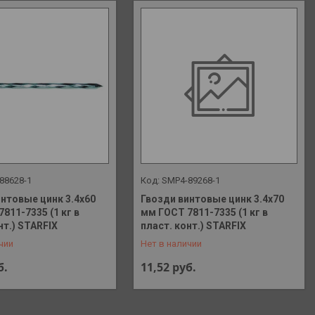
88628-1
SMP4-89268-1
интовые цинк 3.4х60
Гвозди винтовые цинк 3.4х70
811-7335 (1 кг в
мм ГОСТ 7811-7335 (1 кг в
 648-41-90
+375 (29) 648-41-90
нт.) STARFIX
пласт. конт.) STARFIX
чии
Нет в наличии
б.
11,52
руб.