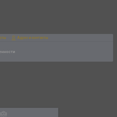
боты
Адрес и контакты
енности