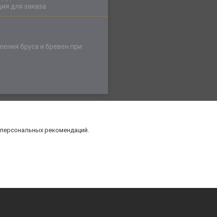
ия для заказа
ления бруса и бревен при
 персональных рекомендаций.
нт