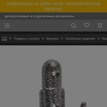
Информация на сайте носит ознакомительный
характер.
декоративные и отделочные материалы
Товары и услуги
Крепеж
Скобяные изделия
Кр