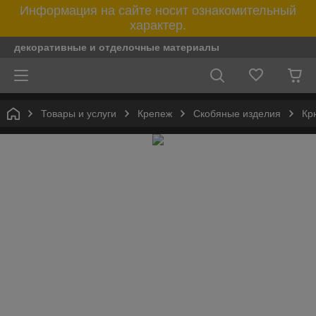
Информация на сайте носит ознакомительный
характер.
декоративные и отделочные материалы
Товары и услуги
Крепеж
Скобяные изделия
Кр