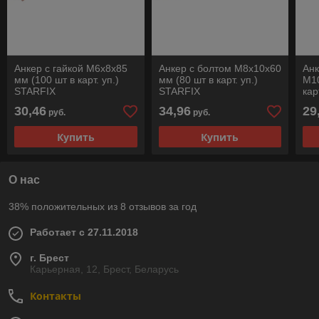
Анкер с гайкой М6х8х85
Анкер с болтом М8х10х60
Анк
мм (100 шт в карт. уп.)
мм (80 шт в карт. уп.)
М10
STARFIX
STARFIX
кар
30,46
34,96
29
руб.
руб.
Купить
Купить
О нас
38% положительных из 8 отзывов за год
Работает с 27.11.2018
г. Брест
Карьерная, 12, Брест, Беларусь
Контакты