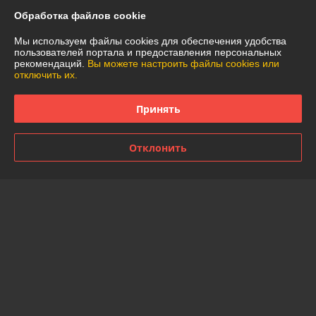
Обработка файлов cookie
Доставка и оплата
Мы используем файлы cookies для обеспечения удобства
пользователей портала и предоставления персональных
График работы
рекомендаций.
Вы можете настроить файлы cookies или
отключить их.
Полная версия сайта
Принять
Политика обработки cookies
Отклонить
Сайт создан на платформе Deal.by
Информация для покупателя
Юридическое лицо:
Частное торговое унитарное предприятие
"АннаДекор"
г. Брест, ул. Лейтенанта Рябцева, 44
Регистрационный номер ЕГР: 290487319