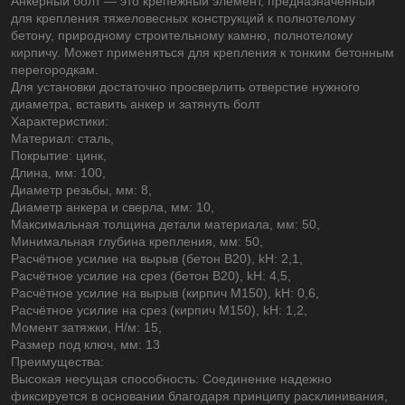
Анкерный болт — это крепежный элемент, предназначенный
для крепления тяжеловесных конструкций к полнотелому
бетону, природному строительному камню, полнотелому
кирпичу. Может применяться для крепления к тонким бетонным
перегородкам.
Для установки достаточно просверлить отверстие нужного
диаметра, вставить анкер и затянуть болт
Характеристики:
Материал: сталь,
Покрытие: цинк,
Длина, мм: 100,
Диаметр резьбы, мм: 8,
Диаметр анкера и сверла, мм: 10,
Максимальная толщина детали материала, мм: 50,
Минимальная глубина крепления, мм: 50,
Расчётное усилие на вырыв (бетон В20), kH: 2,1,
Расчётное усилие на срез (бетон В20), kH: 4,5,
Расчётное усилие на вырыв (кирпич М150), kH: 0,6,
Расчётное усилие на срез (кирпич М150), kH: 1,2,
Момент затяжки, Н/м: 15,
Размер под ключ, мм: 13
Преимущества:
Высокая несущая способность: Соединение надежно
фиксируется в основании благодаря принципу расклинивания,