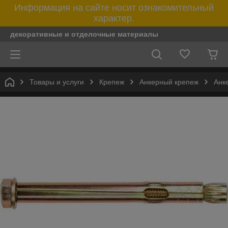
Информация на сайте носит ознакомительный
характер.
декоративные и отделочные материалы
Товары и услуги
Крепеж
Анкерный крепеж
Анк