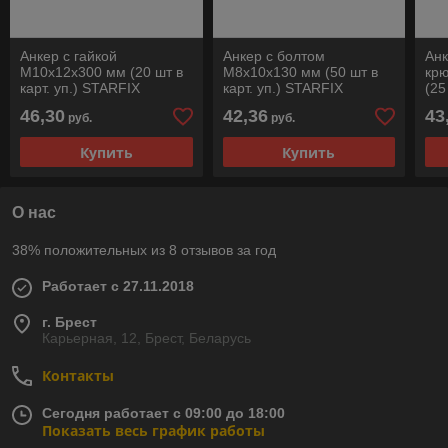
Анкер с гайкой
Анкер с болтом
Анк
М10х12х300 мм (20 шт в
М8х10х130 мм (50 шт в
кр
карт. уп.) STARFIX
карт. уп.) STARFIX
(25
ST
46,30
42,36
43
руб.
руб.
Купить
Купить
О нас
38% положительных из 8 отзывов за год
Работает с 27.11.2018
г. Брест
Карьерная, 12, Брест, Беларусь
Контакты
Сегодня работает с 09:00 до 18:00
Показать весь график работы