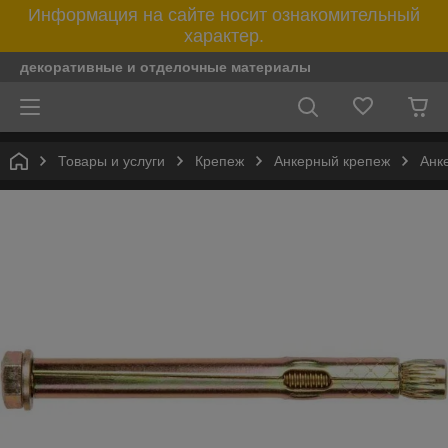
Информация на сайте носит ознакомительный
характер.
декоративные и отделочные материалы
Товары и услуги
Крепеж
Анкерный крепеж
Анк