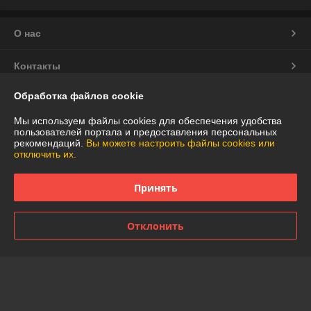
О нас
Контакты
Обработка файлов cookie
Доставка и оплата
Мы используем файлы cookies для обеспечения удобства
График работы
пользователей портала и предоставления персональных
рекомендаций.
Вы можете настроить файлы cookies или
отключить их.
Полная версия сайта
Принять
Политика обработки cookies
Отклонить
Сайт создан на платформе Deal.by