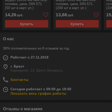
головка, цинк, DIN 571
головка, цинк, DIN 571
гол
(50 шт в карт. уп.)
(200 шт в карт. уп.)
(10
STARFIX
STARFIX
ST
14,26
13,68
15
руб.
руб.
Купить
Купить
О нас
38% положительных из 8 отзывов за год
Работает с 27.11.2018
г. Брест
Карьерная, 12, Брест, Беларусь
Контакты
Сегодня работает с 09:00 до 18:00
Показать весь график работы
Отзывы о магазине