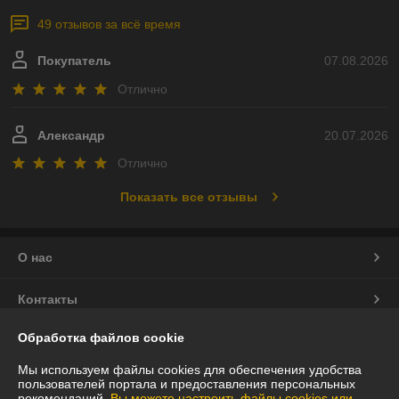
49 отзывов за всё время
Покупатель
07.08.2026
Отлично
Александр
20.07.2026
Отлично
Показать все отзывы
О нас
Контакты
Обработка файлов cookie
Доставка и оплата
Мы используем файлы cookies для обеспечения удобства
График работы
пользователей портала и предоставления персональных
рекомендаций.
Вы можете настроить файлы cookies или