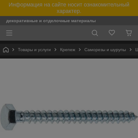
Информация на сайте носит ознакомительный
характер.
декоративные и отделочные материалы
Товары и услуги
Крепеж
Саморезы и шурупы
Ш