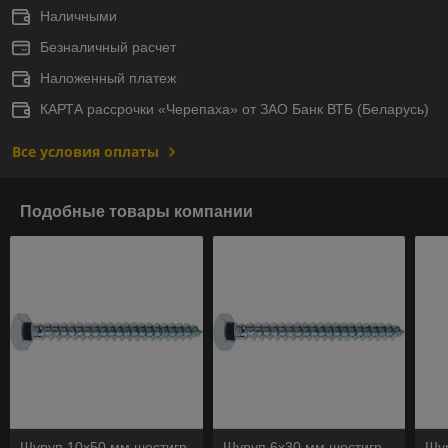
Наличными
Безналичный расчет
Наложенный платеж
КАРТА рассрочки «Черепаха» от ЗАО Банк ВТБ (Беларусь)
Все условия оплаты
Подобные товары компании
Шуруп 10х50 мм шестигр.
Шуруп 6х30 мм шестигр.
Шур