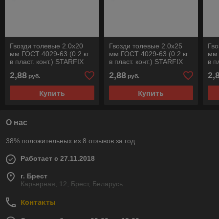
Гвозди толевые 2.0х20
Гвозди толевые 2.0х25
Гво
мм ГОСТ 4029-63 (0.2 кг
мм ГОСТ 4029-63 (0.2 кг
мм 
в пласт. конт.) STARFIX
в пласт. конт.) STARFIX
в п
2,88
2,88
2,
руб.
руб.
Купить
Купить
О нас
38% положительных из 8 отзывов за год
Работает с 27.11.2018
г. Брест
Карьерная, 12, Брест, Беларусь
Контакты