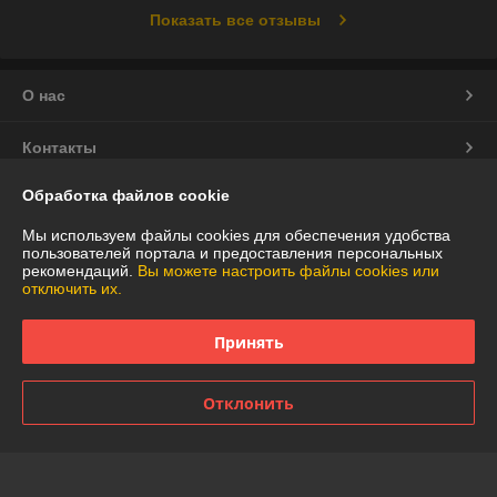
Показать все отзывы
О нас
Контакты
Обработка файлов cookie
Доставка и оплата
Мы используем файлы cookies для обеспечения удобства
График работы
пользователей портала и предоставления персональных
рекомендаций.
Вы можете настроить файлы cookies или
отключить их.
Полная версия сайта
Принять
Политика обработки cookies
Отклонить
Сайт создан на платформе Deal.by