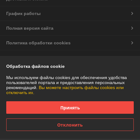
График работы
Полная версия сайта
Политика обработки cookies
Сайт создан на платформе Deal.by
Обработка файлов cookie
Мы используем файлы cookies для обеспечения удобства
пользователей портала и предоставления персональных
рекомендаций.
Вы можете настроить файлы cookies или
отключить их.
Информация для покупателя
Юридическое лицо:
Частное торговое унитарное предприятие
Принять
"АннаДекор"
г. Брест, ул. Лейтенанта Рябцева, 44
Отклонить
Регистрационный номер ЕГР: 290487319
УНП: 290487319