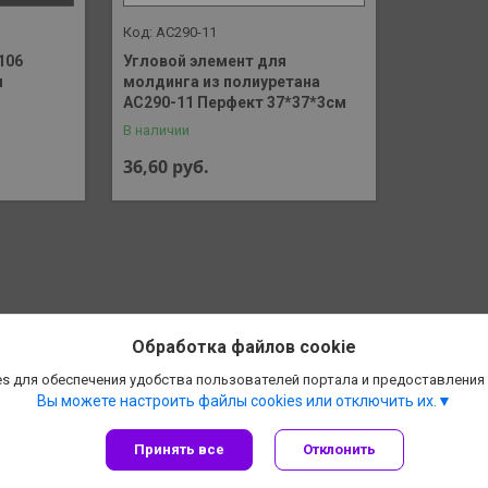
AC290-11
106
Угловой элемент для
м
молдинга из полиуретана
AC290-11 Перфект 37*37*3см
В наличии
36,60
руб.
Обработка файлов cookie
s для обеспечения удобства пользователей портала и предоставления
Вы можете настроить файлы cookies или отключить их.
Принять все
Отклонить
Сайт создан на платформе Deal.by
Политика обработки файлов cookies