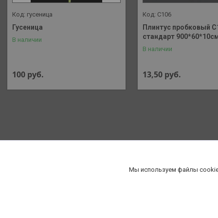
гусеница
C106
Гусеница
Плинтус пробковый C
стандарт 900*60*10с
В наличии
В наличии
100
руб.
13,50
руб.
Мы используем файлы cookie