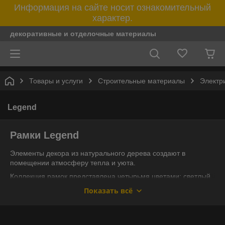
Информация на сайте носит ознакомительный
характер.
декоративные и отделочные материалы
Товары и услуги
Строительные материалы
Электр
Legend
Рамки Legend
Элементы декора из натурального дерева создают в
помещении атмосферу тепла и уюта.
Коллекция рамок представлена четырьмя цветами: светлый
бук, беленый дуб, итальянский орех и венге.
Показать всё
Рамки совместимы с механизмами других производителей.