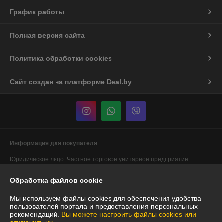
График работы
Полная версия сайта
Политика обработки cookies
Сайт создан на платформе Deal.by
Информация для покупателя
Юридическое лицо:
Частное торговое унитарное предприятие
"АннаДекор"
г. Брест, ул. Лейтенанта Рябцева, 44
Обработка файлов cookie
Регистрационный номер ЕГР: 290487319
Мы используем файлы cookies для обеспечения удобства
УНП: 290487319
пользователей портала и предоставления персональных
рекомендаций.
Вы можете настроить файлы cookies или
Регистрационный орган: Брестский областной исполнительный