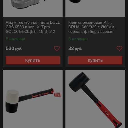
Аккум. ленточная пила BULL
Киянка резиновая P.I.T.
CBS 6583 в кор. XLTpro
DRUA, 680/929 г, Ø60мм,
SOLO, БЕСЩЕТ., 18 В, 3,2
черная, фибергласовая
м/с, 65 мм
рукоятка
В наличии
В наличии
530
32
руб.
руб.
Купить
Купить