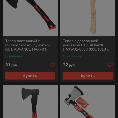
Топор плотницкий с
Топор с деревянной
фибергласовой рукояткой
рукояткой P.I.T. ADVANCE
P.I.T. ADVANCE HAXF03-
HAXW01-0800 (800/1010 г,
1000(1000/1430г, кованный,
кованый, 400 мм)
В наличии
В наличии
430мм)
31
32
руб.
руб.
Купить
Купить