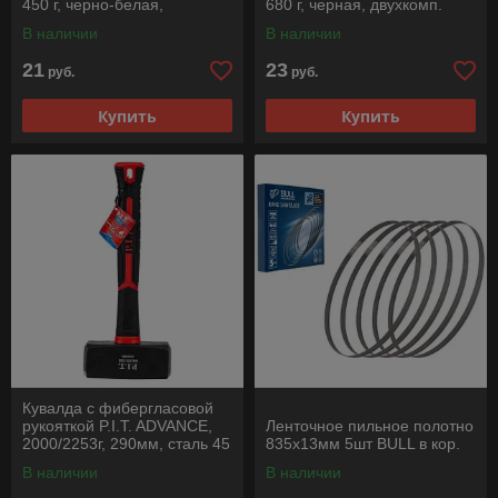
450 г, черно-белая,
680 г, черная, двухкомп.
двухкомп. рук.
рукоятка
В наличии
В наличии
21
23
руб.
руб.
Купить
Купить
Кувалда c фибергласовой
рукояткой P.I.T. ADVANCE,
Ленточное пильное полотно
2000/2253г, 290мм, сталь 45
835х13мм 5шт BULL в кор.
В наличии
В наличии