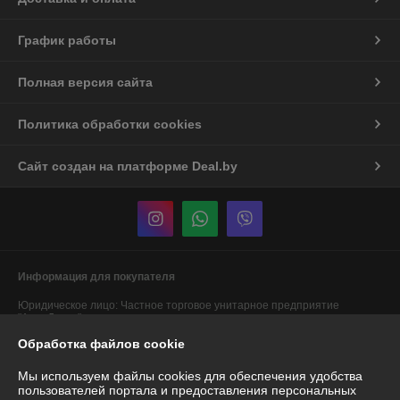
График работы
Полная версия сайта
Политика обработки cookies
Сайт создан на платформе Deal.by
Информация для покупателя
Юридическое лицо:
Частное торговое унитарное предприятие
"АннаДекор"
г. Брест, ул. Лейтенанта Рябцева, 44
Обработка файлов cookie
Регистрационный номер ЕГР: 290487319
Мы используем файлы cookies для обеспечения удобства
УНП: 290487319
пользователей портала и предоставления персональных