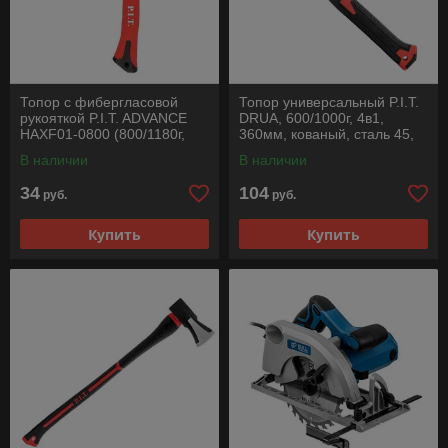
Топор с фибергласовой
Топор универсальный P.I.T.
рукояткой P.I.T. ADVANCE
DRUA, 600/1000г, 4в1,
HAXF01-0800 (800/1180г,
360мм, кованый, сталь 45,
кованый, 410мм)
PP+TPR
В наличии
В наличии
34
104
руб.
руб.
Купить
Купить