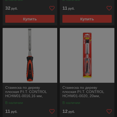
32
11
руб.
руб.
Купить
Купить
Стамеска по дереву
Стамеска по дереву
плоская P.I.T. CONTROL
плоская P.I.T. CONTROL
HCHW01-0016,16 мм,
HCHW01-0020, 20мм,
265х135 мм, 28°, 200 г,
265х135мм, 28°, 215г, удар,
В наличии
В наличии
удар, CR-V
CR-V
11
12
руб.
руб.