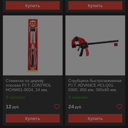
Купить
Купить
Стамеска по дереву
Струбцина быстрозажимная
плоская P.I.T. CONTROL
P.I.T. ADVANCE HCLQ01-
HCHW01-0024, 24 мм,
0300, 450 мм, 300х60 мм,
265х135 мм, 28°, 230 г,
60 кг, сжатие/распор
В наличии
В наличии
удар, CR-V
12
24
руб.
руб.
Купить
Купить