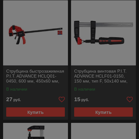
Струбцина быстрозажимная
Струбцина винтовая P.I.T.
P.I.T. ADVANCE HCLQ01-
ADVANCE HCLF01-0150,
0450, 600 мм, 450х60 мм,
150 мм, тип F, 50х140 мм,
60 кг, сжатие/распор
1500 Н, сталь/чугун
В наличии
В наличии
27
15
руб.
руб.
Купить
Купить