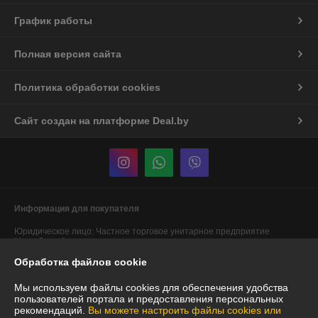
График работы
Полная версия сайта
Политика обработки cookies
Сайт создан на платформе Deal.by
Информация для покупателя
Юридическое лицо:
Частное торговое унитарное предприятие
"АннаДекор"
г. Брест, ул. Лейтенанта Рябцева, 44
Обработка файлов cookie
Регистрационный номер ЕГР: 290487319
Мы используем файлы cookies для обеспечения удобства
УНП: 290487319
пользователей портала и предоставления персональных
рекомендаций.
Вы можете настроить файлы cookies или