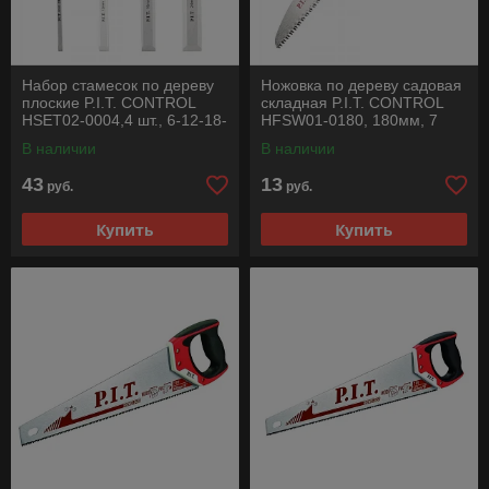
Набор стамесок по дереву
Ножовка по дереву садовая
плоские P.I.T. CONTROL
складная P.I.T. CONTROL
HSET02-0004,4 шт., 6-12-18-
HFSW01-0180, 180мм, 7
24 мм, 265х135мм
TPI, 212г, сталь 65Mn
В наличии
В наличии
43
13
руб.
руб.
Купить
Купить