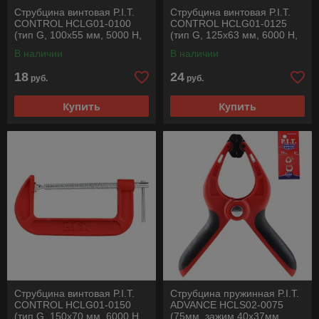
Струбцина винтовая P.I.T.
Струбцина винтовая P.I.T.
CONTROL HCLG01-0100
CONTROL HCLG01-0125
(тип G, 100х55 мм, 5000 Н,
(тип G, 125х63 мм, 6000 Н,
сталь/чугун)
сталь/чугун)
В наличии
В наличии
18
24
руб.
руб.
Купить
Купить
Струбцина винтовая P.I.T.
Струбцина пружинная P.I.T.
CONTROL HCLG01-0150
ADVANCE HCLS02-0075
(тип G, 150х70 мм, 6000 Н,
(75мм, зажим 40х37мм,