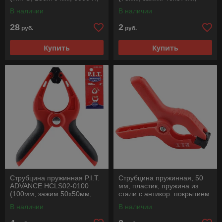
сталь/чугун)
пружина сталь/антикор.)
В наличии
В наличии
28
2
руб.
руб.
Купить
Купить
Струбцина пружинная P.I.T.
Струбцина пружинная, 50
ADVANCE HCLS02-0100
мм, пластик, пружина из
(100мм, зажим 50х50мм,
стали с антикор. покрытием
пружина сталь / антикор)
В наличии
В наличии