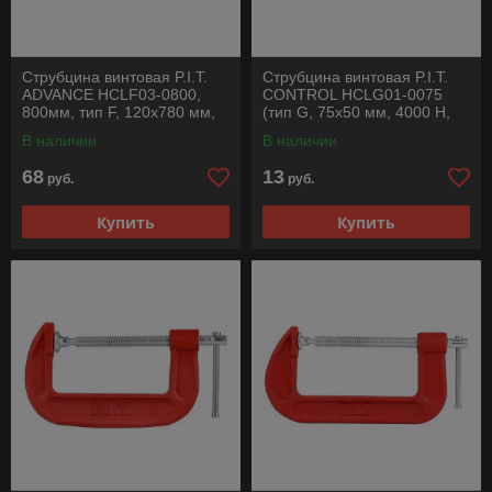
Струбцина винтовая P.I.T.
Струбцина винтовая P.I.T.
ADVANCE HCLF03-0800,
CONTROL HCLG01-0075
800мм, тип F, 120х780 мм,
(тип G, 75х50 мм, 4000 Н,
4000 Н, сталь/чугун
сталь/чугун)
В наличии
В наличии
68
13
руб.
руб.
Купить
Купить