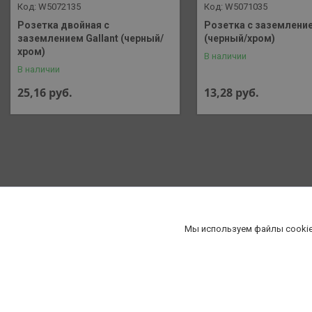
W5072135
W5071035
Розетка двойная с
Розетка с заземление
заземлением Gallant (черный/
(черный/хром)
хром)
В наличии
В наличии
25,16
руб.
13,28
руб.
Мы используем файлы cookie
«