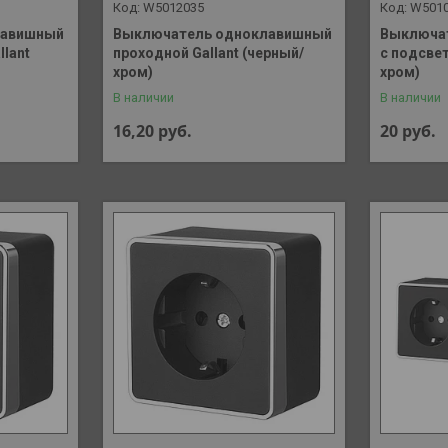
W5012035
W501
лавишный
Выключатель одноклавишный
Выключа
lant
проходной Gallant (черный/
с подсвет
хром)
хром)
В наличии
В наличии
16,20
руб.
20
руб.