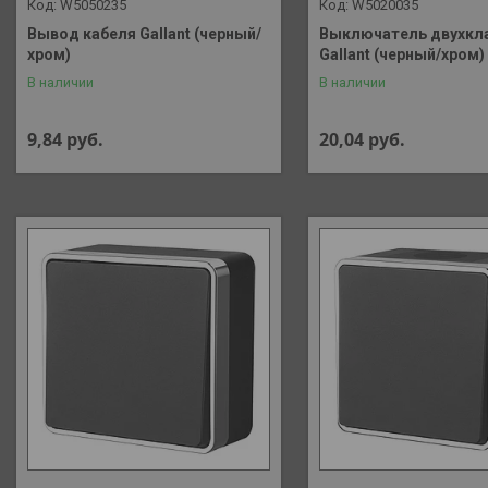
W5050235
W5020035
Вывод кабеля Gallant (черный/
Выключатель двухкл
хром)
Gallant (черный/хром)
В наличии
В наличии
9,84
руб.
20,04
руб.