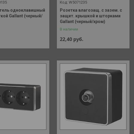
0135
W5071235
тель одноклавишный
Розетка влагозащ. с зазем. с
кой Gallant (черный/
защит. крышкой и шторками
Gallant (черный/хром)
В наличии
22,40
руб.