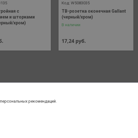
3135
W5083035
тройная с
ТВ-розетка оконечная Gallant
ием и шторками
(черный/хром)
черный/хром)
В наличии
б.
17,24
руб.
 персональных рекомендаций.
нт