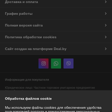
Доставка и оплата
График работы
Полная версия сайта
Политика обработки cookies
Сайт создан на платформе Deal.by
Информация для покупателя
Юридическое лицо:
Частное торговое унитарное предприятие
"АннаДекор"
г. Брест, ул. Лейтенанта Рябцева, 44
Обработка файлов cookie
Регистрационный номер ЕГР: 290487319
Мы используем файлы cookies для обеспечения удобства
УНП: 290487319
пользователей портала и предоставления персональных