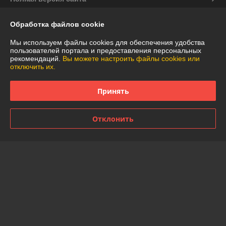
Политика обработки cookies
Обработка файлов cookie
Мы используем файлы cookies для обеспечения удобства
Сайт создан на платформе Deal.by
пользователей портала и предоставления персональных
рекомендаций.
Вы можете настроить файлы cookies или
отключить их.
Принять
Информация для покупателя
Отклонить
Юридическое лицо:
Частное торговое унитарное предприятие
"АннаДекор"
г. Брест, ул. Лейтенанта Рябцева, 44
Регистрационный номер ЕГР: 290487319
УНП: 290487319
Регистрационный орган: Брестский областной исполнительный
комитет
Дата регистрации компании: 29.12.2007