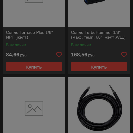
Сопло Tornado Plus 1/8"
Сопло TurboHammer 1/8"
NPT (желт.)
(макс. темп. 60°, желт.,W11)
В наличии
В наличии
84,66
168,56
руб.
руб.
Купить
Купить