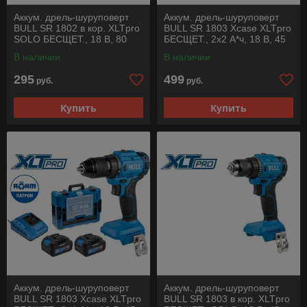
Аккум. дрель-шуруповерт
Аккум. дрель-шуруповерт
BULL SR 1802 в кор. XLTpro
BULL SR 1803 Xcase XLTpro
SOLO БЕСЩЕТ., 18 В, 80
БЕСЩЕТ., 2x2 А*ч, 18 В, 45
Н*м, БЗП(мет.) 13 мм
Н*м, БЗП 10 мм
В наличии
В наличии
295
499
руб.
руб.
Купить
Купить
Аккум. дрель-шуруповерт
Аккум. дрель-шуруповерт
BULL SR 1803 Xcase XLTpro
BULL SR 1803 в кор. XLTpro