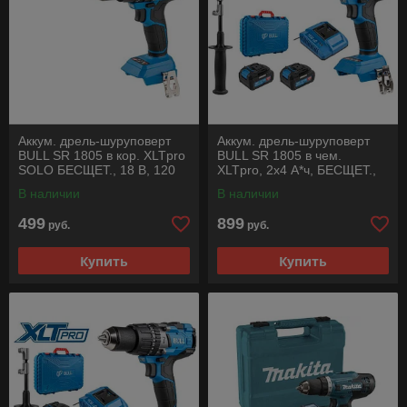
Аккум. дрель-шуруповерт
Аккум. дрель-шуруповерт
BULL SR 1805 в кор. XLTpro
BULL SR 1805 в чем.
SOLO БЕСЩЕТ., 18 В, 120
XLTpro, 2х4 А*ч, БЕСЩЕТ.,
Н*м, БЗП(мет.) 13 мм
18 В, 120 Н*м, БЗП(мет.) 13
В наличии
В наличии
мм
499
899
руб.
руб.
Купить
Купить