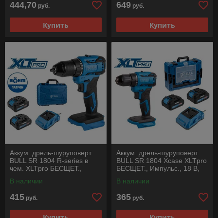
444,70
649
руб.
руб.
Купить
Купить
Аккум. дрель-шуруповерт
Аккум. дрель-шуруповерт
BULL SR 1804 R-series в
BULL SR 1804 Xcase XLTpro
чем. XLTpro БЕСЩЕТ.,
БЕСЩЕТ., Импульс., 18 В,
Импульс., 18 В, 50 Н*м, 2х2
45 Н*м, 2х2 А*ч, з/у 2 А
В наличии
В наличии
А*ч
415
365
руб.
руб.
Купить
Купить