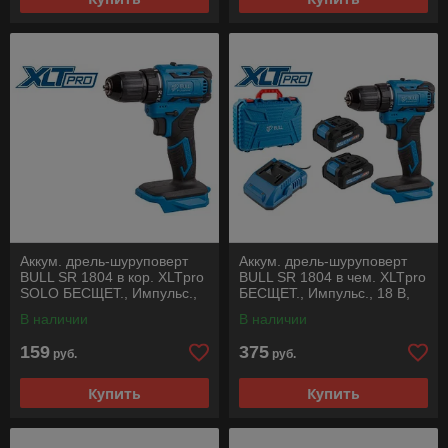
Аккум. дрель-шуруповерт
Аккум. дрель-шуруповерт
BULL SR 1804 в кор. XLTpro
BULL SR 1804 в чем. XLTpro
SOLO БЕСЩЕТ., Импульс.,
БЕСЩЕТ., Импульс., 18 В,
18 В, 45 Н*м
45 Н*м, 2х2 А*ч, з/у 2 А
В наличии
В наличии
159
375
руб.
руб.
Купить
Купить