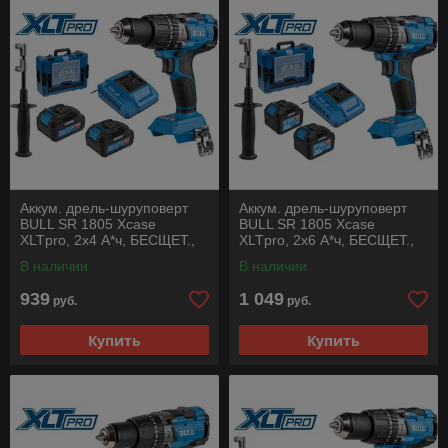
Аккум. дрель-шуруповерт
Аккум. дрель-шуруповерт
BULL SR 1805 Xcase
BULL SR 1805 Xcase
XLTpro, 2х4 А*ч, БЕСЩЕТ.,
XLTpro, 2х6 А*ч, БЕСЩЕТ.,
18 В, 120 Н*м, БЗП(мет.) 13
18 В, 120 Н*м, БЗП(мет.) 13
В наличии
В наличии
мм
мм
939
1 049
руб.
руб.
Купить
Купить