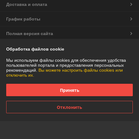
Доставка и оплата
График работы
Полная версия сайта
Политика обработки cookies
Обработка файлов cookie
Мы используем файлы cookies для обеспечения удобства
Сайт создан на платформе Deal.by
пользователей портала и предоставления персональных
рекомендаций.
Вы можете настроить файлы cookies или
отключить их.
Принять
Информация для покупателя
Отклонить
Юридическое лицо:
Частное торговое унитарное предприятие
"АннаДекор"
г. Брест, ул. Лейтенанта Рябцева, 44
Регистрационный номер ЕГР: 290487319