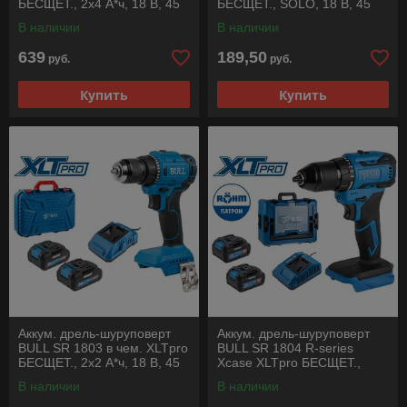
БЕСЩЕТ., 2x4 А*ч, 18 В, 45
БЕСЩЕТ., SOLO, 18 В, 45
Н*м, БЗП 13 мм
Н*м, БЗП 10 мм
В наличии
В наличии
639
189,50
руб.
руб.
Купить
Купить
Аккум. дрель-шуруповерт
Аккум. дрель-шуруповерт
BULL SR 1803 в чем. XLTpro
BULL SR 1804 R-series
БЕСЩЕТ., 2x2 А*ч, 18 В, 45
Xcase XLTpro БЕСЩЕТ.,
Н*м, БЗП 10 мм
Импульс., 18 В, 50 Н*м, 2х4
В наличии
В наличии
А*ч