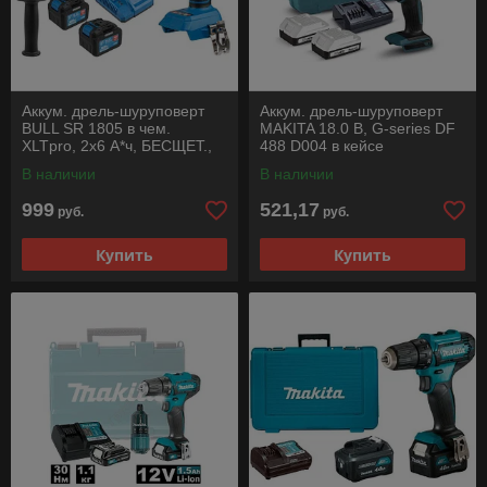
Аккум. дрель-шуруповерт
Аккум. дрель-шуруповерт
BULL SR 1805 в чем.
MAKITA 18.0 В, G-series DF
XLTpro, 2х6 А*ч, БЕСЩЕТ.,
488 D004 в кейсе
18 В, 120 Н*м, БЗП(мет.) 13
В наличии
В наличии
мм
999
521,17
руб.
руб.
Купить
Купить