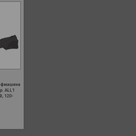
лифмашина
р. ALL1
, 120-