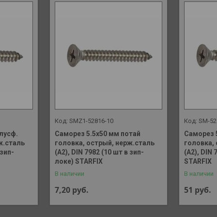
SMZ1-52816-10
SM-52
лусф.
Саморез 5.5х50 мм потай
Саморез 
ж.сталь
головка, острый, нерж.сталь
головка,
 зип-
(А2), DIN 7982 (10 шт в зип-
(А2), DIN 
локе) STARFIX
STARFIX
В наличии
В наличии
7,20
руб.
51
руб.