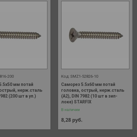
816-200
SMZ1-52826-10
5.5х50 мм потай
Саморез 5.5х60 мм потай
 острый, нерж.сталь
головка, острый, нерж.сталь
7982 (200 шт в уп.)
(А2), DIN 7982 (10 шт в зип-
локе) STARFIX
В наличии
8,28
руб.