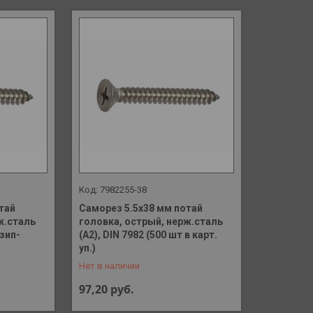
7982255-38
тай
Саморез 5.5х38 мм потай
ж.сталь
головка, острый, нерж.сталь
 зип-
(А2), DIN 7982 (500 шт в карт.
+375 (29) 648-41-90
уп.)
Нет в наличии
97,20
руб.