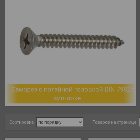
Саморез с потайной головкой DIN 7982 в
зип-локе