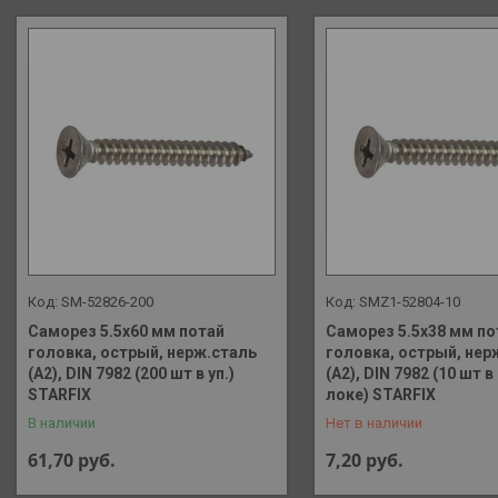
SM-52826-200
SMZ1-52804-10
Саморез 5.5х60 мм потай
Саморез 5.5х38 мм по
головка, острый, нерж.сталь
головка, острый, нер
(А2), DIN 7982 (200 шт в уп.)
(А2), DIN 7982 (10 шт в
+375 (29) 648-41-90
STARFIX
локе) STARFIX
В наличии
Нет в наличии
61,70
руб.
7,20
руб.