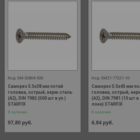
SM-52804-500
SMZ1-77221-10
Саморез 5.5х38 мм потай
Саморез 5.5х45 мм по
головка, острый, нерж.сталь
головка, острый, нер
(А2), DIN 7982 (500 шт в уп.)
(А2), DIN 7981 (10 шт в
STARFIX
локе) STARFIX
В наличии
В наличии
97,80
руб.
6,84
руб.