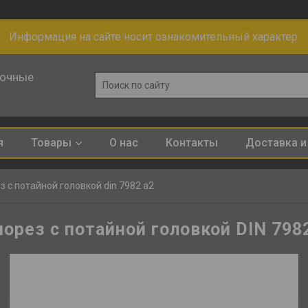
Информация на сайте носит ознакомительный характер.
лочные
я
Товары
О нас
Контакты
Доставка и
 с потайной головкой din 7982 а2
орез с потайной головкой DIN 798