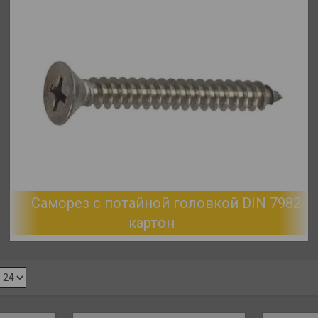
Саморез с потайной головкой DIN 7982
картон