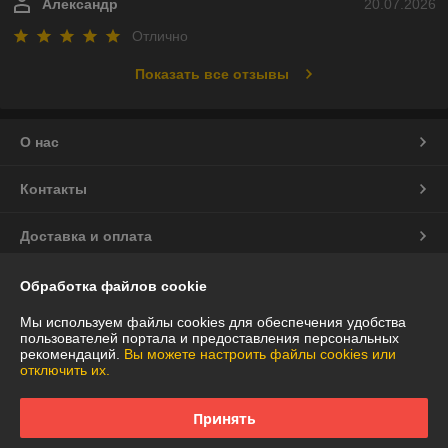
Александр
20.07.2026
Отлично
Показать все отзывы
О нас
Контакты
Доставка и оплата
График работы
Обработка файлов cookie
Мы используем файлы cookies для обеспечения удобства
Полная версия сайта
пользователей портала и предоставления персональных
рекомендаций.
Вы можете настроить файлы cookies или
отключить их.
Политика обработки cookies
Принять
Сайт создан на платформе Deal.by