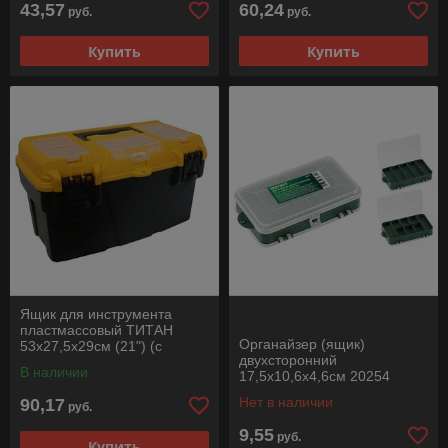
43,57
60,24
руб.
руб.
Купить
Купить
Ящик для инструмента
пластмассовый ТИТАН
Органайзер (ящик)
53х27,5х29см (21") (с
двухсторонний
секциями) IDEA
В наличии
17,5х10,6х4,6см 20254
ВОЛАТ
Нет в наличии
90,17
руб.
9,55
руб.
Купить