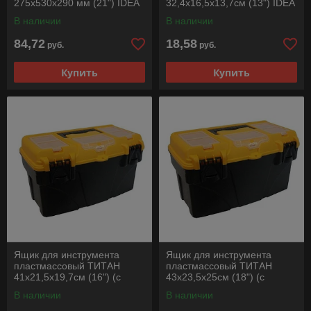
275x530x290 мм (21") IDEA
32,4х16,5х13,7см (13") IDEA
В наличии
В наличии
84,72
18,58
руб.
руб.
Купить
Купить
Ящик для инструмента
Ящик для инструмента
пластмассовый ТИТАН
пластмассовый ТИТАН
41х21,5х19,7см (16") (с
43х23,5х25см (18") (с
секциями) IDEA
секциями) IDEA
В наличии
В наличии