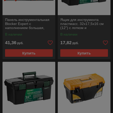
Панель инструментальная
Ящик для инструмента
Blocker Expert с
пластмасс. 32х17,5х16 см
наполнением большая,
(12") с лотком и
652х100х326 мм, черный/
органайз.20235 ВОЛАТ
В наличии
В наличии
оранж., BLOCKER
41,36
17,82
руб.
руб.
Купить
Купить