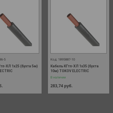
86-5
1895887-10
тп-ХЛ 1х25 (бухта 5м)
Кабель КГтп-ХЛ 1х35 (бухта
ECTRIC
10м) TOKOV ELECTRIC
В наличии
б.
283,74
руб.