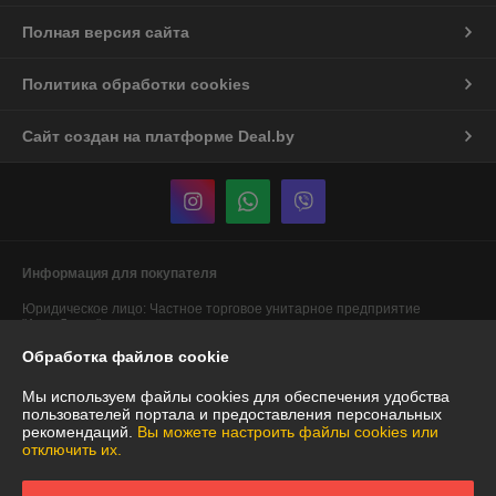
Полная версия сайта
Политика обработки cookies
Сайт создан на платформе Deal.by
Информация для покупателя
Юридическое лицо:
Частное торговое унитарное предприятие
"АннаДекор"
г. Брест, ул. Лейтенанта Рябцева, 44
Обработка файлов cookie
Регистрационный номер ЕГР: 290487319
Мы используем файлы cookies для обеспечения удобства
УНП: 290487319
пользователей портала и предоставления персональных
рекомендаций.
Вы можете настроить файлы cookies или
Регистрационный орган: Брестский областной исполнительный
отключить их.
комитет