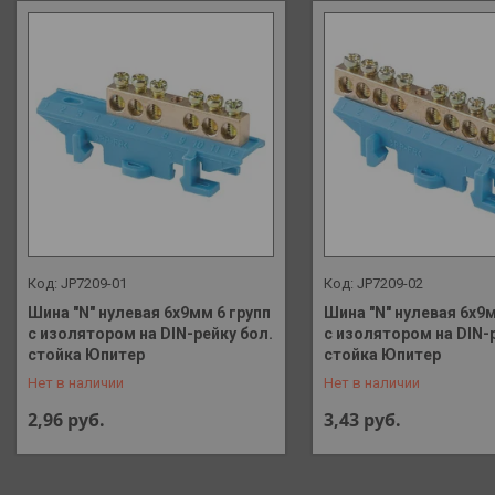
JP7209-01
JP7209-02
Шина "N" нулевая 6х9мм 6 групп
Шина "N" нулевая 6х9м
c изолятором на DIN-рейку бол.
c изолятором на DIN-
+375 (29) 648-41-90
+375 (29) 648-41-90
стойка Юпитер
стойка Юпитер
Нет в наличии
Нет в наличии
2,96
руб.
3,43
руб.