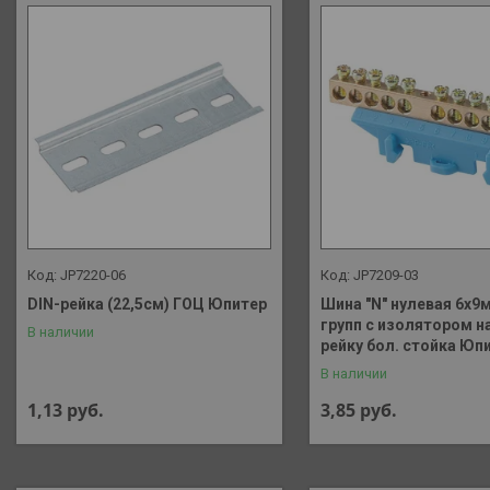
JP7220-06
JP7209-03
DIN-рейка (22,5см) ГОЦ Юпитер
Шина "N" нулевая 6х9
групп c изолятором на
В наличии
рейку бол. стойка Юп
В наличии
1,13
руб.
3,85
руб.