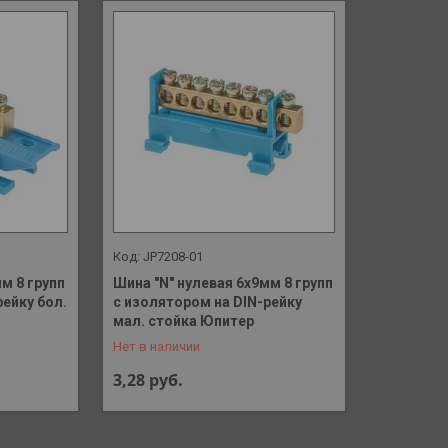
JP7208-01
м 8 групп
Шина "N" нулевая 6х9мм 8 групп
рейку бол.
с изолятором на DIN-рейку
+375 (29) 648-41-90
мал. стойка Юпитер
Нет в наличии
3,28
руб.