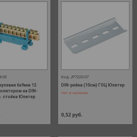
8-03
JP7220-07
нулевая 6х9мм 12
DIN-рейка (10см) ГОЦ Юпитер
золятором на DIN-
Нет в наличии
+375 (29) 648-41-90
л. стойка Юпитер
.
0,52
руб.