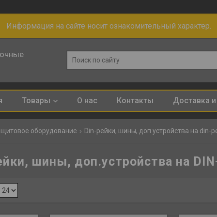
Информация на сайте носит ознакомительный характер.
лочные
я
Товары
О нас
Контакты
Доставка и
ощитовое оборудование
Din-рейки, шины, доп.устройства на din-р
ейки, шины, доп.устройства на DIN