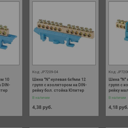
JP7209-04
JP720
мм 10
Шина "N" нулевая 6х9мм 12
Шина "N" 
 DIN-
групп c изолятором на DIN-
групп с и
итер
рейку бол. стойка Юпитер
рейку ма
В наличии
В наличии
4,38
руб.
4,18
руб