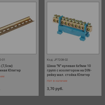
0-01
JP7208-02
 (7,5см)
Шина "N" нулевая 6х9мм 10
нная Юпитер
групп с изолятором на DIN-
 648-41-90
+375 (29) 648-41-90
рейку мал. стойка Юпитер
чии
Нет в наличии
.
3,70
руб.