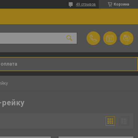
49 отзывов
Корзина
 оплата
ейку
-рейку