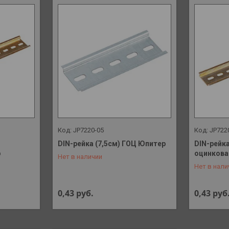
JP7220-05
JP722
DIN-рейка (7,5см) ГОЦ Юпитер
DIN-рейка
р
оцинкова
Нет в наличии
+375 (29) 648-41-90
+375 (29)
Нет в нали
0,43
руб.
0,43
руб