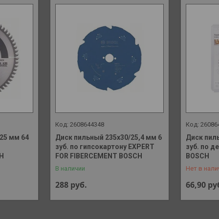
2608644348
26086
25 мм 64
Диск пильный 235х30/25,4 мм 6
Диск пил
зуб. по гипсокартону EXPERT
зуб. по 
+375 (29)
H
FOR FIBERCEMENT BOSCH
BOSCH
В наличии
Нет в нали
288
руб.
66,90
ру