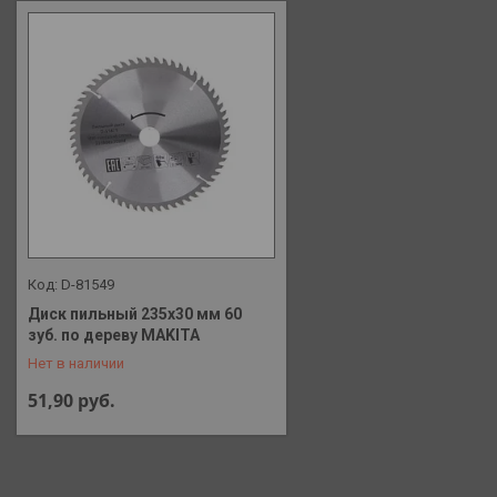
D-81549
Диск пильный 235х30 мм 60
+375 (29) 648-41-90
зуб. по дереву MAKITA
Нет в наличии
51,90
руб.