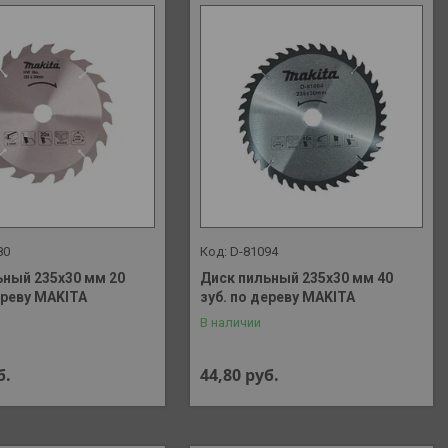
80
D-81094
ьный 235х30 мм 20
Диск пильный 235х30 мм 40
ереву MAKITA
зуб. по дереву MAKITA
В наличии
б.
44,80
руб.