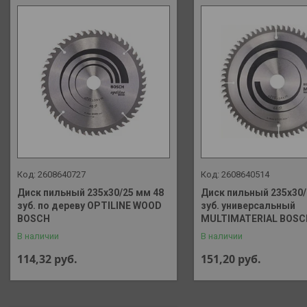
2608640727
2608640514
Диск пильный 235х30/25 мм 48
Диск пильный 235х30/
зуб. по дереву OPTILINE WOOD
зуб. универсальный
BOSCH
MULTIMATERIAL BOSC
В наличии
В наличии
114,32
руб.
151,20
руб.