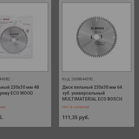
44382
2608644392
ьный 230х30 мм 48
Диск пильный 230х30 мм 64
дереву ECO WOOD
зуб. универсальный
 648-41-90
+375 (29) 648-41-90
MULTIMATERIAL ECO BOSCH
чии
Нет в наличии
б.
111,35
руб.