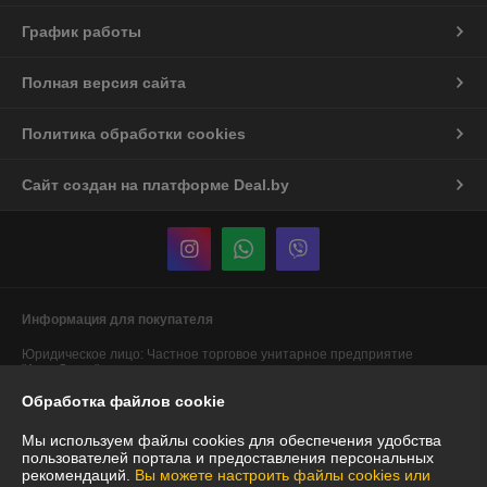
График работы
Полная версия сайта
Политика обработки cookies
Сайт создан на платформе Deal.by
Информация для покупателя
Юридическое лицо:
Частное торговое унитарное предприятие
"АннаДекор"
г. Брест, ул. Лейтенанта Рябцева, 44
Обработка файлов cookie
Регистрационный номер ЕГР: 290487319
Мы используем файлы cookies для обеспечения удобства
УНП: 290487319
пользователей портала и предоставления персональных
рекомендаций.
Вы можете настроить файлы cookies или