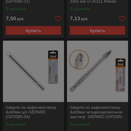
(GP2080-11)
3х65 мм D-25111 Makita
В наличии
В наличии
7,50
7,13
руб.
руб.
Купить
Купить
Сверло по кафелю/стеклу
Сверло по кафелю/стеклу
4х60мм ц/х GEPARD
4х60мм четырехкромочное
(GP2080-04)
шестигр. GEPARD (GP2081-
04)
В наличии
В наличии