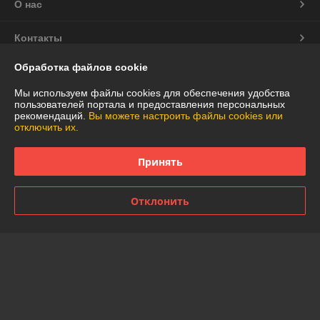
О нас
Контакты
Обработка файлов cookie
Доставка и оплата
Мы используем файлы cookies для обеспечения удобства
пользователей портала и предоставления персональных
График работы
рекомендаций.
Вы можете настроить файлы cookies или
отключить их.
Полная версия сайта
Принять
Политика обработки cookies
Отклонить
Сайт создан на платформе Deal.by
Информация для покупателя
Юридическое лицо:
Частное торговое унитарное предприятие