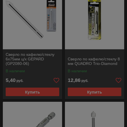
Сверло по кафелю/стеклу
6х75мм ц/х GEPARD
Сверло по кафелю/стеклу 8
(GP2080-06)
мм QUADRO Trio-Diamond
В наличии
В наличии
5,40
12,86
руб.
руб.
Купить
Купить