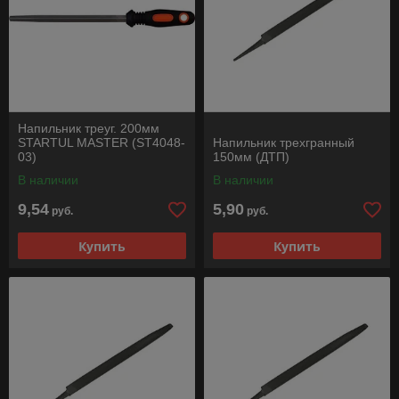
Напильник треуг. 200мм
STARTUL MASTER (ST4048-
Напильник трехгранный
03)
150мм (ДТП)
В наличии
В наличии
9,54
5,90
руб.
руб.
Купить
Купить