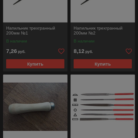
Напильник трехгранный
Напильник трехгранный
200мм №1
200мм №2
В наличии
В наличии
7,26
8,12
руб.
руб.
Купить
Купить