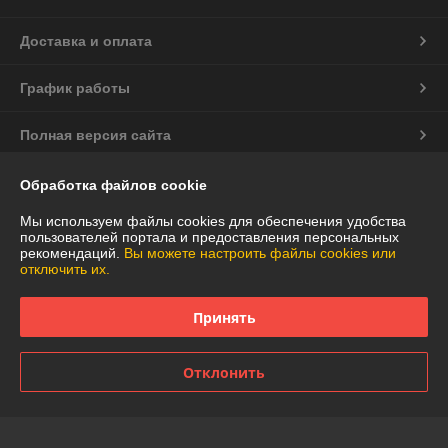
Доставка и оплата
График работы
Полная версия сайта
Политика обработки cookies
Обработка файлов cookie
Мы используем файлы cookies для обеспечения удобства
Сайт создан на платформе Deal.by
пользователей портала и предоставления персональных
рекомендаций.
Вы можете настроить файлы cookies или
отключить их.
Принять
Информация для покупателя
Отклонить
Юридическое лицо:
Частное торговое унитарное предприятие
"АннаДекор"
г. Брест, ул. Лейтенанта Рябцева, 44
Регистрационный номер ЕГР: 290487319