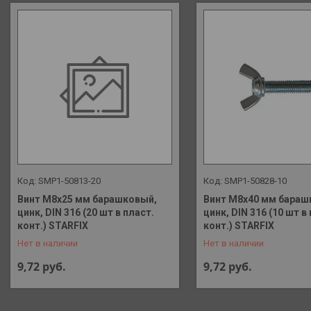
SMP1-50813-20
SMP1-50828-10
Винт М8х25 мм барашковый,
Винт М8х40 мм бараш
цинк, DIN 316 (20 шт в пласт.
цинк, DIN 316 (10 шт в
+375 (29) 648-41-90
+375 (29) 648-41-90
конт.) STARFIX
конт.) STARFIX
Нет в наличии
Нет в наличии
9,72
руб.
9,72
руб.