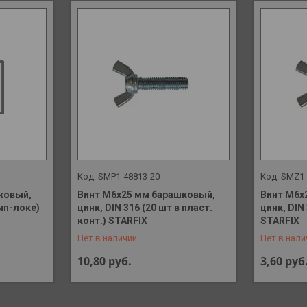
SMP1-48813-20
SMZ1-
ковый,
Винт М6х25 мм барашковый,
Винт М6х
зип-локе)
цинк, DIN 316 (20 шт в пласт.
цинк, DIN
+375 (29) 648-41-90
+375 (29)
конт.) STARFIX
STARFIX
Нет в наличии
Нет в нали
10,80
руб.
3,60
руб