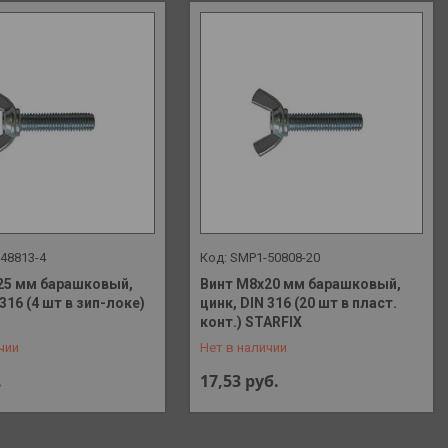
48813-4
SMP1-50808-20
25 мм барашковый,
Винт М8х20 мм барашковый,
 316 (4 шт в зип-локе)
цинк, DIN 316 (20 шт в пласт.
 648-41-90
+375 (29) 648-41-90
конт.) STARFIX
чии
Нет в наличии
.
17,53
руб.