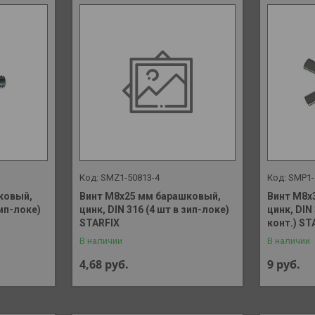
SMZ1-50813-4
SMP1-
ковый,
Винт М8х25 мм барашковый,
Винт М8х
зип-локе)
цинк, DIN 316 (4 шт в зип-локе)
цинк, DIN
STARFIX
конт.) ST
В наличии
В наличии
4,68
руб.
9
руб.