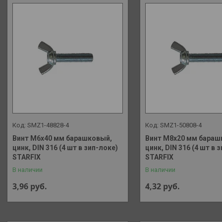
SMZ1-48828-4
SMZ1-50808-4
Винт М6х40 мм барашковый,
Винт М8х20 мм бараш
цинк, DIN 316 (4 шт в зип-локе)
цинк, DIN 316 (4 шт в 
STARFIX
STARFIX
В наличии
В наличии
3,96
руб.
4,32
руб.