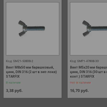
SMZ1-50838-2
SMP1-47808-30
Винт М8х50 мм барашковый,
Винт М5х20 мм бараш
цинк, DIN 316 (2 шт в зип-локе)
цинк, DIN 316 (30 шт в
+375 (29) 648-41-90
STARFIX
конт.) STARFIX
В наличии
Нет в наличии
3,38
руб.
16,70
руб.