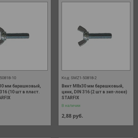
50818-10
SMZ1-50818-2
30 мм барашковый,
Винт М8х30 мм барашковый,
 316 (10 шт в пласт.
цинк, DIN 316 (2 шт в зип-локе)
ARFIX
STARFIX
В наличии
2,88
руб.