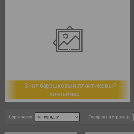
Винт барашковый пластиковый
контейнер