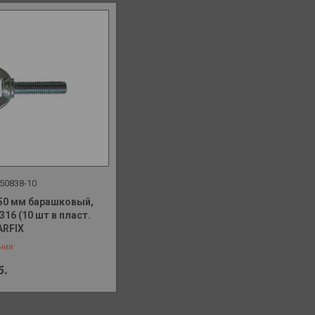
50838-10
50 мм барашковый,
 316 (10 шт в пласт.
 648-41-90
ARFIX
чии
б.