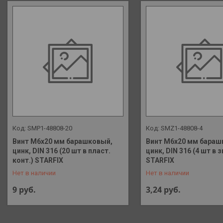
SMP1-48808-20
SMZ1-48808-4
Винт М6х20 мм барашковый,
Винт М6х20 мм бараш
цинк, DIN 316 (20 шт в пласт.
цинк, DIN 316 (4 шт в 
+375 (29) 648-41-90
+375 (29) 648-41-90
конт.) STARFIX
STARFIX
Нет в наличии
Нет в наличии
9
руб.
3,24
руб.