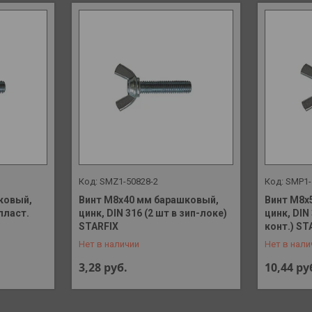
SMZ1-50828-2
SMP1-
ковый,
Винт М8х40 мм барашковый,
Винт М8х
 пласт.
цинк, DIN 316 (2 шт в зип-локе)
цинк, DIN
+375 (29) 648-41-90
+375 (29)
STARFIX
конт.) ST
Нет в наличии
Нет в нали
3,28
руб.
10,44
ру