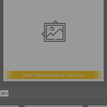
Винт барашковый зип-лок