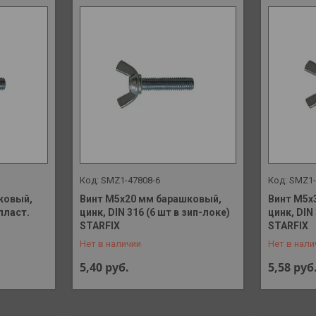
SMZ1-47808-6
SMZ1-
ковый,
Винт М5х20 мм барашковый,
Винт М5х
 пласт.
цинк, DIN 316 (6 шт в зип-локе)
цинк, DIN
+375 (29) 648-41-90
+375 (29)
STARFIX
STARFIX
Нет в наличии
Нет в нали
5,40
руб.
5,58
руб