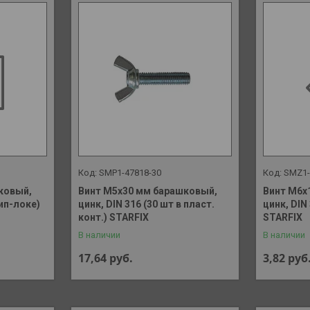
SMP1-47818-30
SMZ1-
ковый,
Винт М5х30 мм барашковый,
Винт М6х
зип-локе)
цинк, DIN 316 (30 шт в пласт.
цинк, DIN
конт.) STARFIX
STARFIX
В наличии
В наличии
17,64
руб.
3,82
руб