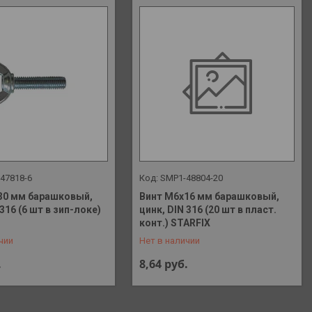
47818-6
SMP1-48804-20
30 мм барашковый,
Винт М6х16 мм барашковый,
 316 (6 шт в зип-локе)
цинк, DIN 316 (20 шт в пласт.
 648-41-90
+375 (29) 648-41-90
конт.) STARFIX
чии
Нет в наличии
.
8,64
руб.