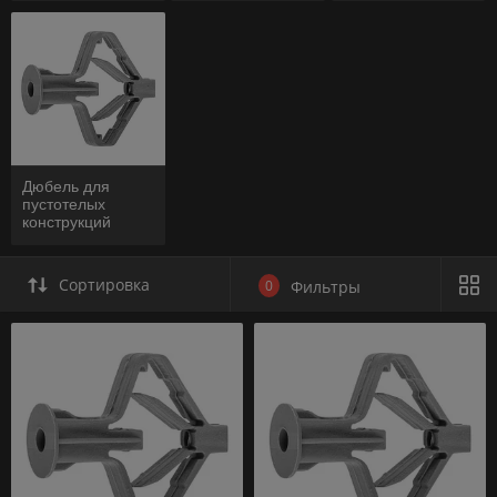
пластиковый
картонная
контейнер
упаковка
Дюбель для
пустотелых
конструкций
(бабочка) пакет
Сортировка
0
Фильтры