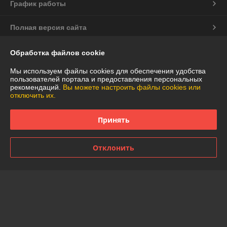
График работы
Полная версия сайта
Политика обработки cookies
Обработка файлов cookie
Мы используем файлы cookies для обеспечения удобства
Сайт создан на платформе Deal.by
пользователей портала и предоставления персональных
рекомендаций.
Вы можете настроить файлы cookies или
отключить их.
Принять
Информация для покупателя
Отклонить
Юридическое лицо:
Частное торговое унитарное предприятие
"АннаДекор"
г. Брест, ул. Лейтенанта Рябцева, 44
Регистрационный номер ЕГР: 290487319
УНП: 290487319
Регистрационный орган: Брестский областной исполнительный
комитет