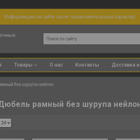
Информация на сайте носит ознакомительный характер.
лочные
я
Товары
О нас
Контакты
Доставка и
амный без шурупа нейлон
Дюбель рамный без шурупа нейло