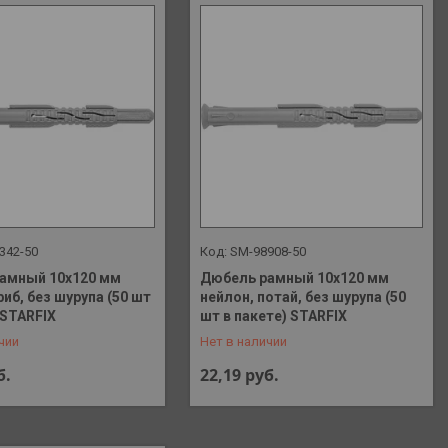
342-50
SM-98908-50
амный 10х120 мм
Дюбель рамный 10х120 мм
риб, без шурупа (50 шт
нейлон, потай, без шурупа (50
 648-41-90
+375 (29) 648-41-90
 STARFIX
шт в пакете) STARFIX
чии
Нет в наличии
б.
22,19
руб.