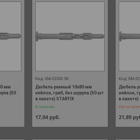
SM-22302-50
SM-22
00 мм
Дюбель рамный 10х80 мм
Дюбель р
рупа (50
нейлон, гриб, без шурупа (50 шт
нейлон, г
+375 (29)
в пакете) STARFIX
в пакете)
В наличии
Нет в нали
17,04
руб.
21,89
ру