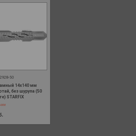
2928-50
амный 14х140 мм
отай, без шурупа (50
 648-41-90
те) STARFIX
чии
б.