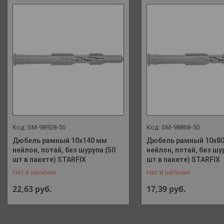
SM-98928-50
SM-98868-50
Дюбель рамный 10х140 мм
Дюбель рамный 10х8
нейлон, потай, без шурупа (50
нейлон, потай, без шу
+375 (29) 648-41-90
+375 (29) 648-41-90
шт в пакете) STARFIX
шт в пакете) STARFIX
Нет в наличии
Нет в наличии
22,63
руб.
17,39
руб.