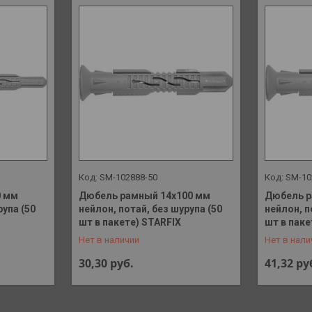
SM-102888-50
SM-10
0 мм
Дюбель рамный 14х100 мм
Дюбель р
рупа (50
нейлон, потай, без шурупа (50
нейлон, п
+375 (29) 648-41-90
+375 (29)
шт в пакете) STARFIX
шт в паке
Нет в наличии
Нет в нали
30,30
руб.
41,32
ру