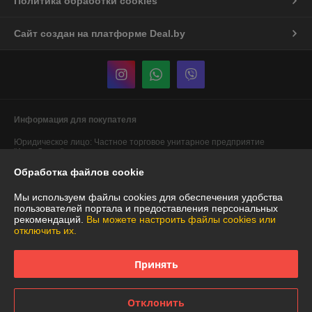
Политика обработки cookies
Сайт создан на платформе Deal.by
Информация для покупателя
Юридическое лицо:
Частное торговое унитарное предприятие
"АннаДекор"
г. Брест, ул. Лейтенанта Рябцева, 44
Обработка файлов cookie
Регистрационный номер ЕГР: 290487319
Мы используем файлы cookies для обеспечения удобства
УНП: 290487319
пользователей портала и предоставления персональных
рекомендаций.
Вы можете настроить файлы cookies или
Регистрационный орган: Брестский областной исполнительный
отключить их.
комитет
Дата регистрации компании: 29.12.2007
Принять
Ссылка на свидетельство/лицензию
Отклонить
Местонахождение книги жалоб и предложений: Карьерная, 12 ТЦ