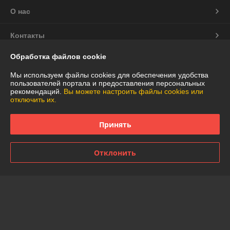
О нас
Контакты
Обработка файлов cookie
Доставка и оплата
Мы используем файлы cookies для обеспечения удобства
пользователей портала и предоставления персональных
График работы
рекомендаций.
Вы можете настроить файлы cookies или
отключить их.
Полная версия сайта
Принять
Политика обработки cookies
Отклонить
Сайт создан на платформе Deal.by
Информация для покупателя