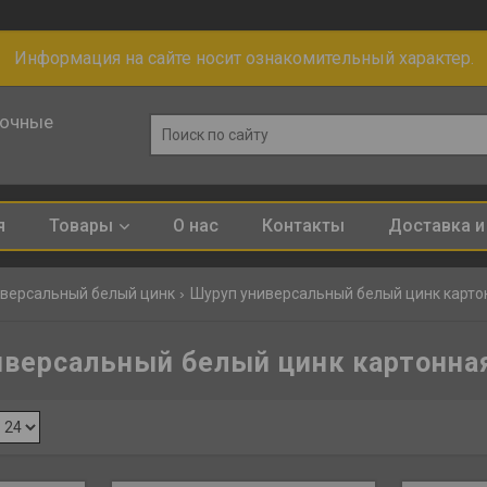
Информация на сайте носит ознакомительный характер.
лочные
я
Товары
О нас
Контакты
Доставка и
версальный белый цинк
Шуруп универсальный белый цинк карто
версальный белый цинк картонна