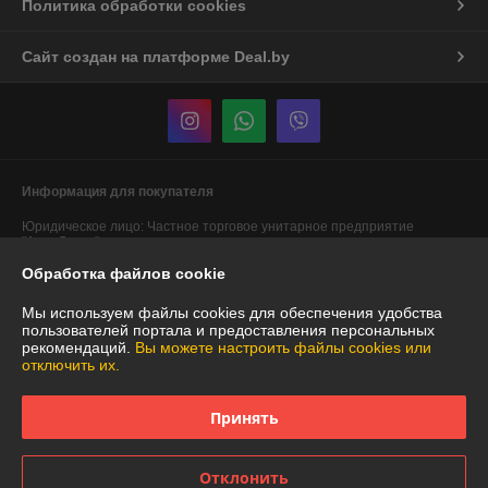
Политика обработки cookies
Сайт создан на платформе Deal.by
Информация для покупателя
Юридическое лицо:
Частное торговое унитарное предприятие
"АннаДекор"
г. Брест, ул. Лейтенанта Рябцева, 44
Обработка файлов cookie
Регистрационный номер ЕГР: 290487319
Мы используем файлы cookies для обеспечения удобства
УНП: 290487319
пользователей портала и предоставления персональных
рекомендаций.
Вы можете настроить файлы cookies или
Регистрационный орган: Брестский областной исполнительный
отключить их.
комитет
Дата регистрации компании: 29.12.2007
Принять
Ссылка на свидетельство/лицензию
Отклонить
Местонахождение книги жалоб и предложений: Карьерная, 12 ТЦ