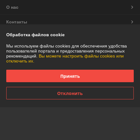
О нас
Контакты
Обработка файлов cookie
Доставка и оплата
Мы используем файлы cookies для обеспечения удобства
пользователей портала и предоставления персональных
График работы
рекомендаций.
Вы можете настроить файлы cookies или
отключить их.
Полная версия сайта
Принять
Политика обработки cookies
Отклонить
Сайт создан на платформе Deal.by
Информация для покупателя