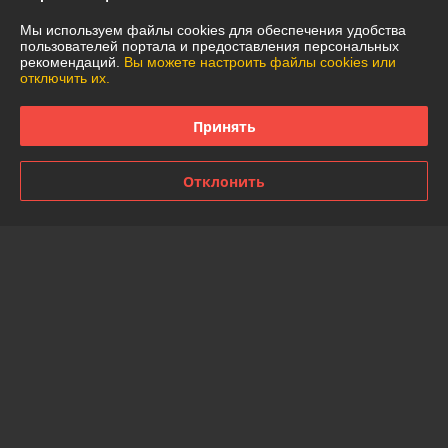
Полная версия сайта
Мы используем файлы cookies для обеспечения удобства
пользователей портала и предоставления персональных
рекомендаций.
Вы можете настроить файлы cookies или
Политика обработки cookies
отключить их.
Сайт создан на платформе Deal.by
Принять
Отклонить
Информация для покупателя
Юридическое лицо:
Частное торговое унитарное предприятие
"АннаДекор"
г. Брест, ул. Лейтенанта Рябцева, 44
Регистрационный номер ЕГР: 290487319
УНП: 290487319
Регистрационный орган: Брестский областной исполнительный
комитет
Дата регистрации компании: 29.12.2007