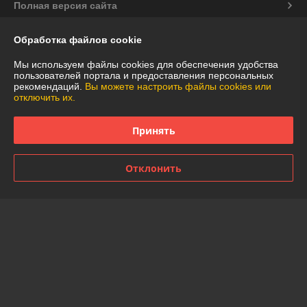
Полная версия сайта
Политика обработки cookies
Обработка файлов cookie
Мы используем файлы cookies для обеспечения удобства
Сайт создан на платформе Deal.by
пользователей портала и предоставления персональных
рекомендаций.
Вы можете настроить файлы cookies или
отключить их.
Принять
Информация для покупателя
Отклонить
Юридическое лицо:
Частное торговое унитарное предприятие
"АннаДекор"
г. Брест, ул. Лейтенанта Рябцева, 44
Регистрационный номер ЕГР: 290487319
УНП: 290487319
Регистрационный орган: Брестский областной исполнительный
комитет
Дата регистрации компании: 29.12.2007