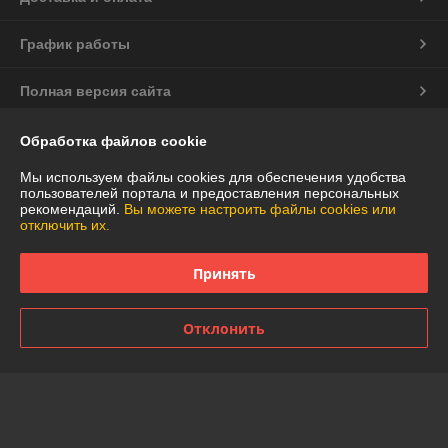
График работы
Полная версия сайта
Политика обработки cookies
Обработка файлов cookie
Мы используем файлы cookies для обеспечения удобства
Сайт создан на платформе Deal.by
пользователей портала и предоставления персональных
рекомендаций.
Вы можете настроить файлы cookies или
отключить их.
Принять
Информация для покупателя
Отклонить
Юридическое лицо:
Частное торговое унитарное предприятие
"АннаДекор"
г. Брест, ул. Лейтенанта Рябцева, 44
Регистрационный номер ЕГР: 290487319
УНП: 290487319