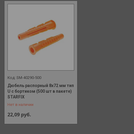
SM-40290-500
Дюбель распорный 8х72 мм тип
U с бортиком (500 шт в пакете)
+375 (29) 648-41-90
STARFIX
Нет в наличии
22,09
руб.