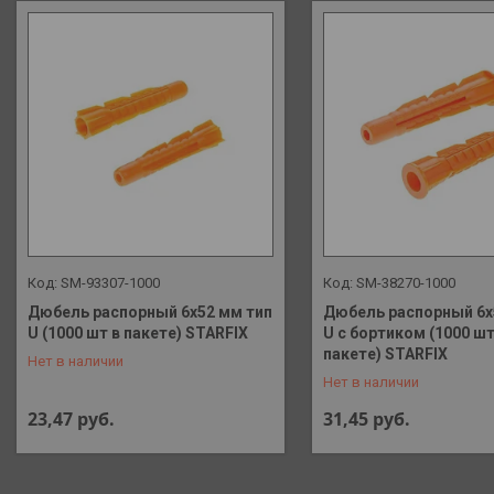
SM-93307-1000
SM-38270-1000
Дюбель распорный 6х52 мм тип
Дюбель распорный 6х
U (1000 шт в пакете) STARFIX
U с бортиком (1000 шт
+375 (29) 648-41-90
+375 (29) 648-41-90
пакете) STARFIX
Нет в наличии
Нет в наличии
23,47
руб.
31,45
руб.