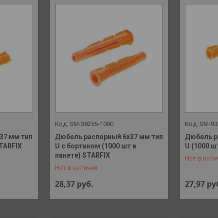
SM-38255-1000
SM-93
37 мм тип
Дюбель распорный 6х37 мм тип
Дюбель р
STARFIX
U с бортиком (1000 шт в
U (1000 ш
+375 (29) 648-41-90
+375 (29)
пакете) STARFIX
Нет в нали
Нет в наличии
28,37
руб.
27,97
ру