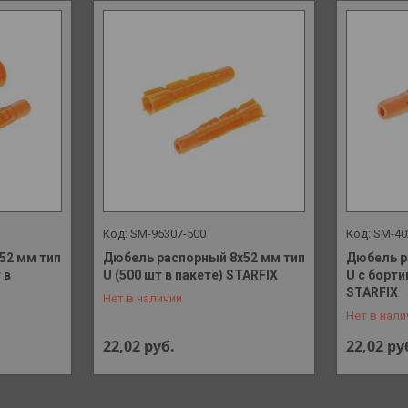
SM-95307-500
SM-40
52 мм тип
Дюбель распорный 8х52 мм тип
Дюбель р
 в
U (500 шт в пакете) STARFIX
U с борти
+375 (29) 648-41-90
+375 (29)
STARFIX
Нет в наличии
Нет в нали
22,02
руб.
22,02
ру