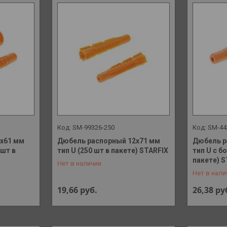
SM-99326-250
SM-44
х61 мм
Дюбель распорный 12х71 мм
Дюбель р
 шт в
тип U (250 шт в пакете) STARFIX
тип U с б
+375 (29) 648-41-90
+375 (29)
пакете) 
Нет в наличии
Нет в нали
19,66
руб.
26,38
ру