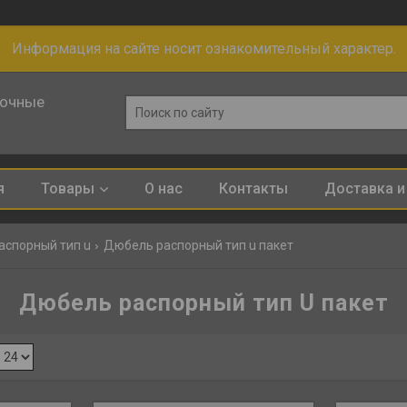
Информация на сайте носит ознакомительный характер.
лочные
я
Товары
О нас
Контакты
Доставка и
аспорный тип u
Дюбель распорный тип u пакет
Дюбель распорный тип U пакет