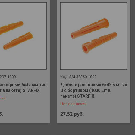
297-1000
SM-38260-1000
аспорный 6х42 мм тип
Дюбель распорный 6х42 мм тип
т в пакете) STARFIX
U с бортиком (1000 шт в
 648-41-90
+375 (29) 648-41-90
пакете) STARFIX
чии
Нет в наличии
б.
27,52
руб.