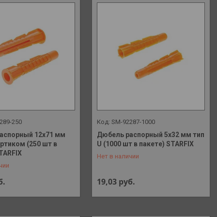
289-250
SM-92287-1000
аспорный 12х71 мм
Дюбель распорный 5х32 мм тип
ортиком (250 шт в
U (1000 шт в пакете) STARFIX
 648-41-90
+375 (29) 648-41-90
STARFIX
Нет в наличии
чии
б.
19,03
руб.