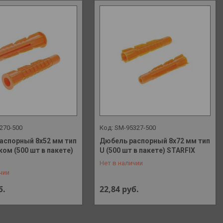
270-500
SM-95327-500
аспорный 8х52 мм тип
Дюбель распорный 8х72 мм тип
ком (500 шт в пакете)
U (500 шт в пакете) STARFIX
 648-41-90
+375 (29) 648-41-90
Нет в наличии
чии
б.
22,84
руб.