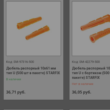
SM-97316-500
SM-42279-500
Дюбель распорный 10х61 мм
Дюбель распорный 10
тип U (500 шт в пакете) STARFIX
тип U с бортиком (500
+375 (29) 648-41-90
пакете) STARFIX
В наличии
Нет в наличии
36,71
руб.
36,05
руб.