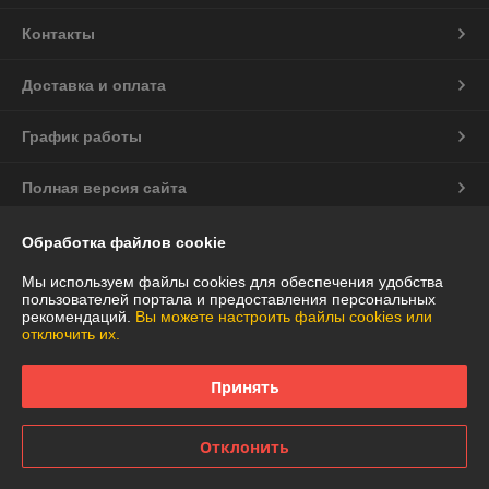
Контакты
Доставка и оплата
График работы
Полная версия сайта
Политика обработки cookies
Обработка файлов cookie
Мы используем файлы cookies для обеспечения удобства
Сайт создан на платформе Deal.by
пользователей портала и предоставления персональных
рекомендаций.
Вы можете настроить файлы cookies или
отключить их.
Принять
Информация для покупателя
Отклонить
Юридическое лицо:
Частное торговое унитарное предприятие
"АннаДекор"