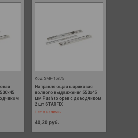
SMF-15375
овая
Направляющая шариковая
500х45
полного выдвижения 550х45
водчиком
мм Push to open с доводчиком
+375 (29) 648-41-90
2 шт STARFIX
Нет в наличии
40,20
руб.