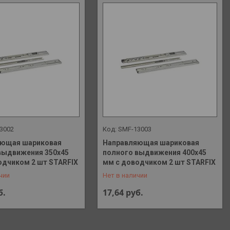
3002
SMF-13003
яющая шариковая
Направляющая шариковая
выдвижения 350х45
полного выдвижения 400х45
 648-41-90
+375 (29) 648-41-90
одчиком 2 шт STARFIX
мм с доводчиком 2 шт STARFIX
чии
Нет в наличии
б.
17,64
руб.