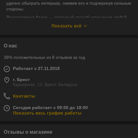
удачно обыграть интерьер, оживив его и подчеркнув сильные
стороны.
Декоративная балка — отличный способ украшения любой
комнаты в доме. Добавив удачно подобранную фальшбалку
Показать всё
на потолок, можно кардинальным образом преобразить
интерьер, добавить ему уюта, изысканности или, наоборот,
придать нарочитую грубость. Декоративные балки, помимо
О нас
эстетической функции, могут осуществлять и практическую.
Так, например, этот элемент декора может скрывать
38% положительных из 8 отзывов за год
дефекты потолка или влиять на зонирование комнаты. В
фальшбалку можно встроить коммуникации или, например,
Работает с 27.11.2018
светильники.
г. Брест
Карьерная, 12, Брест, Беларусь
Контакты
Сегодня работает с 09:00 до 18:00
Показать весь график работы
Отзывы о магазине