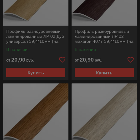
Профиль разноуровневый
Профиль разноуровневый
ламинированный ЛР 02 Дуб
ламинированный ЛР 02
универсал 39,4*10мм (на
махагон 4077 39,4*10мм (на
клеевой основе) длина
клеевой основе) длина
В наличии
В наличии
1350мм
1350мм
20,90
20,90
от
руб.
от
руб.
Купить
Купить