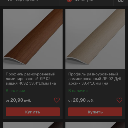
Одноуровневые профили предназначены для декоративной
Профиль разноуровневый
Профиль разноуровневый
стыковки любых двух разноуровневых поверхностей при
ламинированный ЛР 02
ламинированный ЛР 02 Дуб
внутренней и наружной отделке зданий и сооружений.
вишня 4092 39,4*10мм (на
арктик 39,4*10мм (на
клеевой основе) длина
клеевой основе) длина
В наличии
В наличии
1350мм
1350мм
20,90
20,90
от
руб.
от
руб.
Купить
Купить