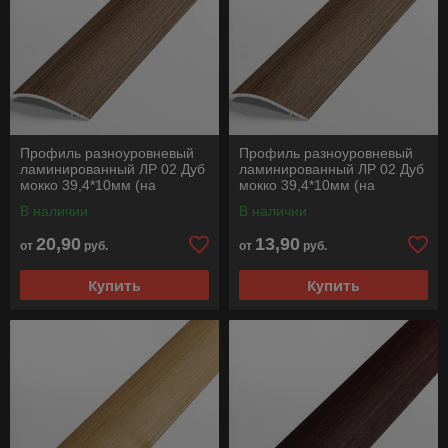
Профиль разноуровневый
Профиль разноуровневый
ламинированный ЛР 02 Дуб
ламинированный ЛР 02 Дуб
мокко 39,4*10мм (на
мокко 39,4*10мм (на
клеевой основе) длина
клеевой основе) длина
В наличии
В наличии
1350мм
900мм
20,90
13,90
от
руб.
от
руб.
Купить
Купить