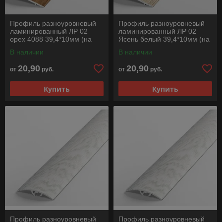
Профиль разноуровневый
Профиль разноуровневый
ламинированный ЛР 02
ламинированный ЛР 02
орех 4088 39,4*10мм (на
Ясень белый 39,4*10мм (на
клеевой основе) длина
клеевой основе) длина
В наличии
В наличии
1350мм
1350мм
20,90
20,90
от
руб.
от
руб.
Купить
Купить
Профиль разноуровневый
Профиль разноуровневый