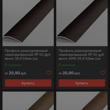
Профиль разноуровневый
Профиль разноуровневый
ламинированный ЛР 02 Дуб
ламинированный ЛР 02 дуб
венге 39,4*10мм (на
венге 4095 39,4*10мм (на
клеевой основе) длина
клеевой основе) длина
В наличии
В наличии
1350мм
1350мм
20,90
20,90
от
руб.
от
руб.
Купить
Купить