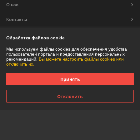
О нас
Контакты
Доставка и оплата
Обработка файлов cookie
График работы
Мы используем файлы cookies для обеспечения удобства
пользователей портала и предоставления персональных
рекомендаций.
Вы можете настроить файлы cookies или
Полная версия сайта
отключить их.
Политика обработки cookies
Принять
Сайт создан на платформе Deal.by
Отклонить
Информация для покупателя