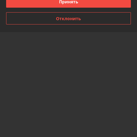
Принять
Показать все отзывы
Отклонить
О нас
Контакты
Доставка и оплата
График работы
Полная версия сайта
Политика обработки cookies
Сайт создан на платформе Deal.by