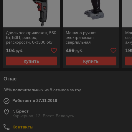
Дрель электрическая, 550
Машина ручная
Маш
Вт, БЗП, реверс,
электрическая
св
рег.скорости, 0-3300 об/
сверлильная
акк
мин PIT
аккумуляторная ударная,
450
104
499
19
руб.
руб.
18В. Li-ion АПИ, (кейс, 2
520
аккум 2,0Ач., ЗУ)
АКБ
Купить
Купить
О нас
38% положительных из 8 отзывов за год
Работает с 27.11.2018
г. Брест
Карьерная, 12, Брест, Беларусь
Контакты