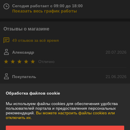
Сегодня работает с 09:00 до 18:00
Показать весь график работы
Отзывы о магазине
49 отзывов за всё время
Александр
20.07.2026
Отлично
Покупатель
21.06.2026
Очень плохо
Обработка файлов cookie
Заказ был от 13.06.2026 и на сегодня (21.06) от продавца не было 
никакой коммуникации. Звонил им сам, обещали выслать, но этого 
Мы используем файлы cookies для обеспечения удобства
пользователей портала и предоставления персональных
не сделали. Обратной связи так же не поступило. Короче, 
рекомендаций.
Вы можете настроить файлы cookies или
безответственный и недобросовестный поставщик.
отключить их.
Сделка подтверждена через корзину