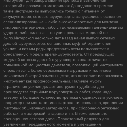
инструмент для заворачивания крепежа и выполнения
отверстий в различных материалах.До недавнего времени
такие инструменты выпускались только с питанием от
аккумуляторов, сетевые шуруповерты выпускались в основном
специализированные – либо высокоскоростные для монтажа
листовых материалов, либо с так называемым тангенциальным
ударом, либо силовые – но универсальных моделей не
было.Интерскол несколько лет назад начал выпуск сетевых
дрелей-шуруповертов, оснащенных муфтой ограничения
усилия, и вот мы рады представить всем пользователям
обновленную модель дрели-шуруповерта. От предыдущих
моделей сетевых дрелей-шуруповертов она отличается
повышенной мощностью двигателя, позволяющей инструменту
справляться с более серьезными нагрузками и наличием
механизма быстрой замены щеток, что позволяет использовать
инструмент как профессиональный. Наличие муфты
ограничения усилия делает инструмент удобным для
производства серийных шуруповертных работ, когда надо
завернуть большое количество крепежа с одинаковым усилием,
например при монтаже гипсокартона, гипсоволокна, креплении
листовых обшивочных материалов, при сборочно-монтажных
работах, в мастерской, в гараже и т.п. В тоже время это
полноценная сетевая дрель.Планетарный редуктор для
увеличения передаваемого момента и уменьшения