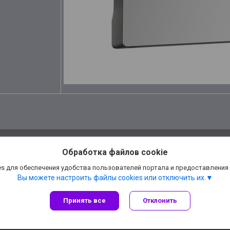
Обработка файлов cookie
s для обеспечения удобства пользователей портала и предоставления
Вы можете настроить файлы cookies или отключить их.
Принять все
Отклонить
Сайт создан на платформе Deal.by
Политика обработки файлов cookies
АннаДекор» — декоративные отделочные материалы |
Пожаловаться на конте