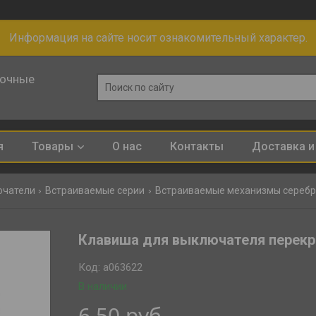
Информация на сайте носит ознакомительный характер.
лочные
я
Товары
О нас
Контакты
Доставка и
ючатели
Встраиваемые серии
Встраиваемые механизмы сереб
Клавиша для выключателя перекр
Код:
a063622
В наличии
6,50
руб.