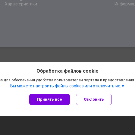
Характеристики
Информац
Обработка файлов cookie
s для обеспечения удобства пользователей портала и предоставления
Вы можете настроить файлы cookies или отключить их.
Сайт создан на платформе Deal.by
Политика обработки файлов cookies
Принять все
Отклонить
АннаДекор» — декоративные отделочные материалы |
Пожаловаться на конте