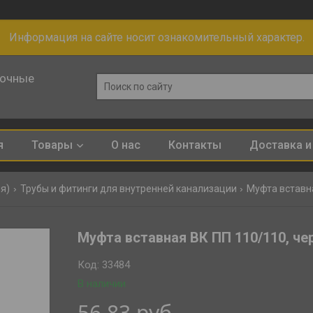
Информация на сайте носит ознакомительный характер.
лочные
я
Товары
О нас
Контакты
Доставка и
я)
Трубы и фитинги для внутренней канализации
Муфта вставна
Муфта вставная ВК ПП 110/110, чер
Код:
33484
В наличии
56,83
руб.