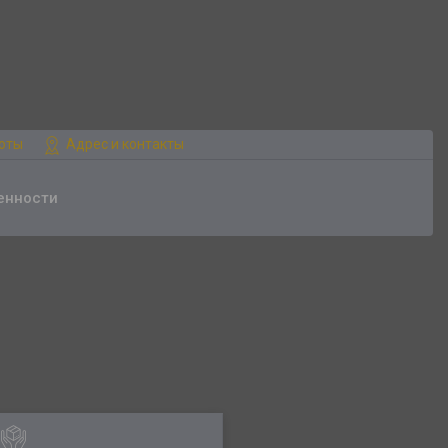
боты
Адрес и контакты
енности