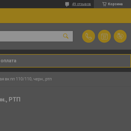
49 отзывов
Корзина
 оплата
я вк пп 110/110, черн., ртп
н., РТП