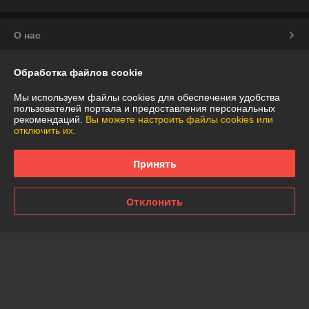
О нас
Контакты
Обработка файлов cookie
Мы используем файлы cookies для обеспечения удобства
Доставка и оплата
пользователей портала и предоставления персональных
рекомендаций.
Вы можете настроить файлы cookies или
отключить их.
График работы
Принять
Полная версия сайта
Политика обработки cookies
Отклонить
Сайт создан на платформе Deal.by