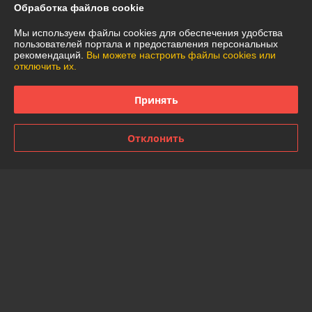
Обработка файлов cookie
Отзывы о магазине
Мы используем файлы cookies для обеспечения удобства
пользователей портала и предоставления персональных
49 отзывов за всё время
рекомендаций.
Вы можете настроить файлы cookies или
отключить их.
Покупатель
07.08.2026
Принять
Отлично
Александр
20.07.2026
Отклонить
Отлично
Показать все отзывы
О нас
Контакты
Доставка и оплата